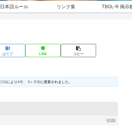
日本語ルール
リンク集
TBGL-R 掲示
はてブ
LINE
コピー
COQ
により
4年、 6ヶ月前
に更新されました。
#365