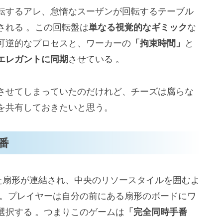
転するアレ、怠惰なスーザンが回転するテーブル
される 。この回転盤は
単なる視覚的なギミック
な
可逆的なプロセスと、ワーカーの
「拘束時間」
と
エレガントに同期
させている 。
させてしまっていたのだけれど、チーズは腐らな
を共有しておきたいと思う。
番
た扇形が連結され、中央のリソースタイルを囲むよ
 。プレイヤーは自分の前にある扇形のボードにワ
選択する 。つまりこのゲームは
「完全同時手番