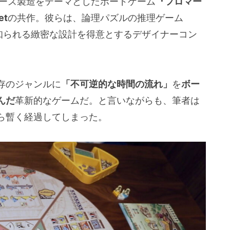
チーズ製造をテーマとしたボードゲーム
『フロマー
et
の共作。彼らは、論理パズルの推理ゲーム
知られる緻密な設計を得意とするデザイナーコン
存のジャンルに
「不可逆的な時間の流れ」
を
ボー
んだ
革新的なゲームだ。と言いながらも、筆者は
ら暫く経過してしまった。