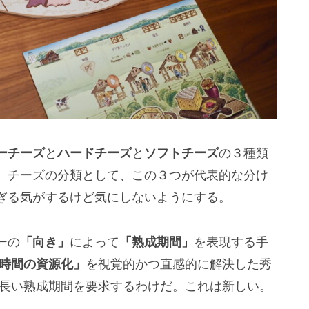
ーチーズ
と
ハードチーズ
と
ソフトチーズ
の３種類
。チーズの分類として、この３つが代表的な分け
ぎる気がするけど気にしないようにする。
ーの
「向き」
によって
「熟成期間」
を表現する手
時間の資源化」
を視覚的かつ直感的に解決した秀
は長い熟成期間を要求するわけだ。これは新しい。