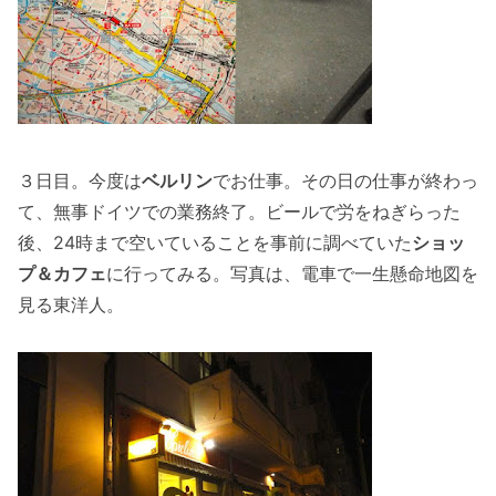
３日目。今度は
ベルリン
でお仕事。その日の仕事が終わっ
て、無事ドイツでの業務終了。ビールで労をねぎらった
後、24時まで空いていることを事前に調べていた
ショッ
プ＆カフェ
に行ってみる。写真は、電車で一生懸命地図を
見る東洋人。