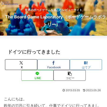
世界のボードゲームを楽しむレビューサイト
The Board Game Laboratory（ボードゲームラボラ
トリー）
ドイツに行ってきました
X
Facebook
はてブ
LINE
コピー
2013.03.05
2023.05.26
こんにちは。
昨年の11月に引き続いて、仕事でドイツに行ってきまし