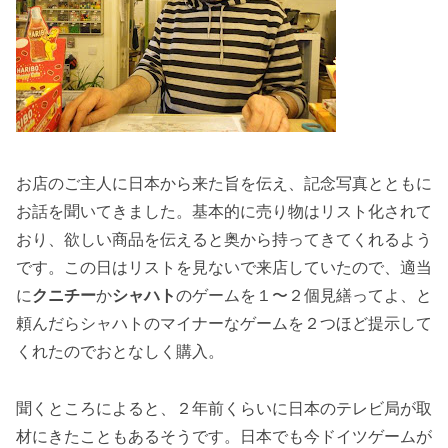
お店のご主人に日本から来た旨を伝え、記念写真とともに
お話を聞いてきました。基本的に売り物はリスト化されて
おり、欲しい商品を伝えると奥から持ってきてくれるよう
です。この日はリストを見ないで来店していたので、適当
に
クニチー
か
シャハト
のゲームを１〜２個見繕ってよ、と
頼んだらシャハトのマイナーなゲームを２つほど提示して
くれたのでおとなしく購入。
聞くところによると、２年前くらいに日本のテレビ局が取
材にきたこともあるそうです。日本でも今ドイツゲームが