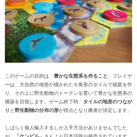
このゲームの目的は、
豊かな生態系を作ること
。プレイヤ
ーは、大自然の地形が描かれた６角形のタイルで箱庭を作
り、その上に野生動物のトークンを置いて豊かな生態系の
構築を目指します。ゲーム終了時、
タイルの地形のつなが
り
と
野生動物の分布の形
が得点となり勝者が決定します。
しばらく個人輸入するしか入手方法がありませんでした
が、
「ケンビル」
さんより日本語版が発売されています。