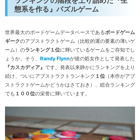
ランキングの階段を上り詰めた『生
態系を作る』パズルゲーム
世界最大のボードゲームデータベースである
ボードゲーム
ギーク
のアブストラクトゲーム（比較的運の要素の薄いゲ
ーム）の
ランキング１位
に輝いているゲームをご存知でし
ょうか。そう、
Randy Flynn
が彼の処女作として発表した
『カスカディア』
です。発表以来静かにランキングを上り
続け、ついにアブストラクトランキング
１位
（本作がアブ
ストラクトゲームかどうかはさておき）、総合ランキング
でも
１００位
の栄誉に輝いています。