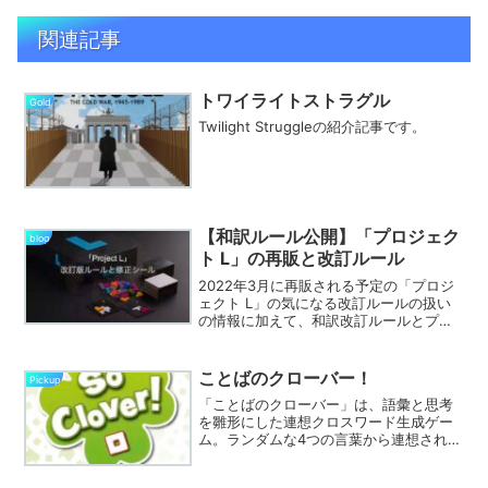
関連記事
トワイライトストラグル
Gold
Twilight Struggleの紹介記事です。
【和訳ルール公開】「プロジェク
blog
ト L」の再販と改訂ルール
2022年3月に再販される予定の「プロジ
ェクト L」の気になる改訂ルールの扱い
の情報に加えて、和訳改訂ルールとプレ
イヤーマット用のシールを公開します。
ことばのクローバー！
Pickup
「ことばのクローバー」は、語彙と思考
を雛形にした連想クロスワード生成ゲー
ム。ランダムな4つの言葉から連想される
言葉を書き込み、他プレイヤーが元の形
を復元。協力してパズルを解き、仲間の