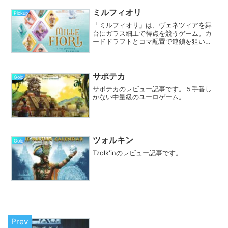
思考を共有する楽しさが味わえる。語彙
力が必要だが、コミュニケーションツー
ミルフィオリ
Pickup
ルとして優れている。
「ミルフィオリ」は、ヴェネツィアを舞
台にガラス細工で得点を競うゲーム。カ
ードドラフトとコマ配置で連鎖を狙い、
多彩な得点方法で高得点を目指す。工
房、住宅、人物、交易、港の各エリアで
異なる戦略を立てる。クニツィアの巧み
なゲームデザインが光る映え作品。
サポテカ
Gold
サポテカのレビュー記事です。５手番し
かない中量級のユーロゲーム。
ツォルキン
Gold
Tzolk'inのレビュー記事です。