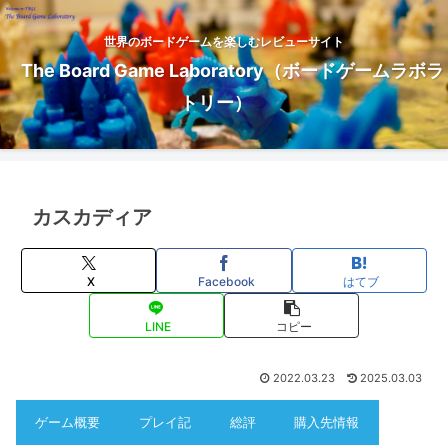
世界のボードゲームを楽しむレビューサイト
The Board Game Laboratory（ボードゲームラボラ
トリー）
カスカディア
X
Facebook
はてブ
LINE
コピー
2022.03.23
2025.03.03
ゲーム概要
プレイ記
総評
購入先情報