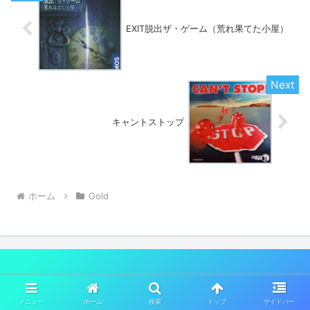
EXIT脱出ザ・ゲーム（荒れ果てた小屋）
キャントストップ
ホーム
Gold
The Board Game Laboratory（ボードゲームラボ
ラトリー）
メニュー
ホーム
検索
トップ
サイドバー