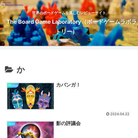
世界のボードゲームを楽しむレビューサイト
The Board Game Laboratory（ボードゲームラボラ
トリー）
か
カバンガ！
Pickup
2024.04.22
影の評議会
Gold