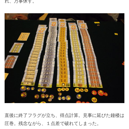
れ、万事休す。
直後に終了フラグが立ち、得点計算。見事に延びた鐘楼は
圧巻。残念ながら、１点差で破れてしまった。