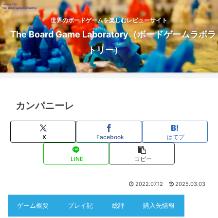
世界のボードゲームを楽しむレビューサイト
The Board Game Laboratory（ボードゲームラボラ
トリー）
カンパニーレ
X
Facebook
はてブ
LINE
コピー
2022.07.12
2025.03.03
ゲーム概要
プレイ記
総評
購入先情報