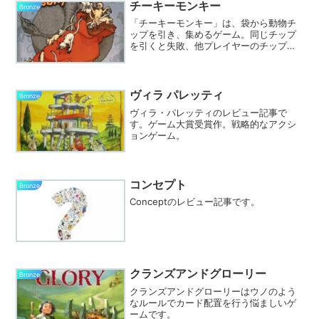
チーキーモンキー
Bronze
「チーキーモンキー」は、袋から動物チ
ップを引き、集めるゲーム。同じチップ
を引くと失敗、他プレイヤーのチップを
奪うことも可能。チップの種類と枚数が
異なり、駆け引きが生まれる。家族や友
人と楽しめるパーティゲーム。動物チッ
プの質感やルールも魅力的。
ヴィラ パレッティ
Bronze
ヴィラ・パレッティのレビュー記事で
す。ゲーム大賞受賞作。戦略的なアクシ
ョンゲーム。
コンセプト
Bronze
Conceptのレビュー記事です。
クランズアンドグローリー
Bronze
クランズアンドグローリーはウノのよう
なルールでカード配置を行う悩ましいゲ
ームです。