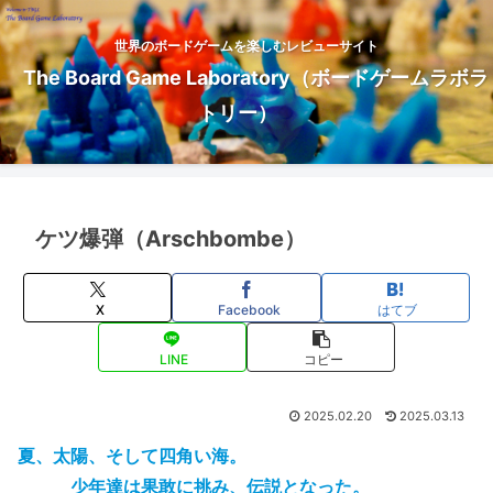
世界のボードゲームを楽しむレビューサイト
The Board Game Laboratory（ボードゲームラボラ
トリー）
ケツ爆弾（Arschbombe）
X
Facebook
はてブ
LINE
コピー
2025.02.20
2025.03.13
夏、太陽、そして四角い海。
少年達は果敢に挑み、伝説となった。