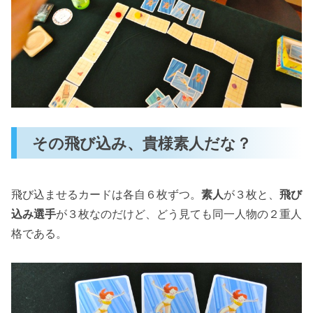
その飛び込み、貴様素人だな？
飛び込ませるカードは各自６枚ずつ。
素人
が３枚と、
飛び
込み選手
が３枚なのだけど、どう見ても同一人物の２重人
格である。