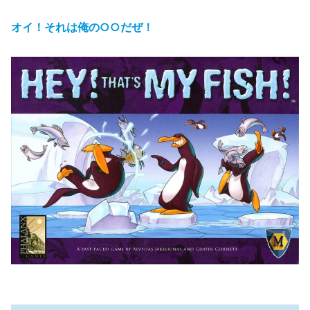
オイ！それは俺の○○だぜ！