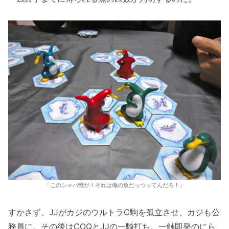
「このシャバ憎が！それは俺の魚だっつってんだろ！」
すかさず、JJがカジのウルトラC駒を孤立させ、カジも公
務員に。その後はCOQとJJの一騎打ち。一触即発のにら