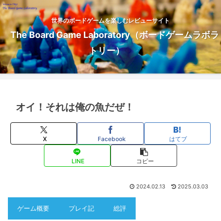
世界のボードゲームを楽しむレビューサイト
The Board Game Laboratory（ボードゲームラボラ
トリー）
オイ！それは俺の魚だぜ！
X
Facebook
はてブ
LINE
コピー
2024.02.13
2025.03.03
ゲーム概要
プレイ記
総評