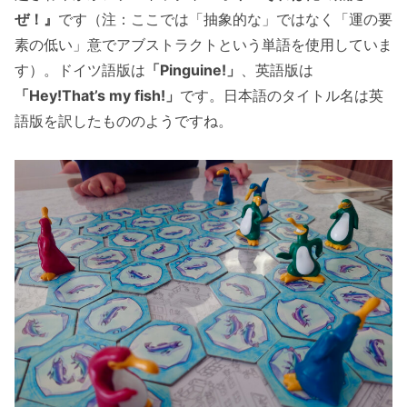
ぜ！』
です（注：ここでは「抽象的な」ではなく「運の要
素の低い」意でアブストラクトという単語を使用していま
す）。ドイツ語版は
「Pinguine!」
、英語版は
「Hey!That’s my fish!」
です。日本語のタイトル名は英
語版を訳したもののようですね。