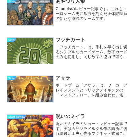
あやつり人形
Silver
Citadelsのレビュー記事です。これもユ
ーロゲーム史に爪痕を刻んだ正体隠匿系
の新たな潮流のゲームです。
フッチカート
Silver
「フッチカート」は、手札を早く出し切
るシンプルなカードゲーム。数字カード
のみを使用し、同じ数字の協力で強くな
る点がユニーク。駆け引きと裏切りが織
りなすドラマが魅力。6人以上で盛り上が
り必至、大人数ゲーム会の定番。
アサラ
Silver
ボードゲーム「アサラ」は、ワーカープ
レイスメントとトリックテイキングの
「マストフォロー」を組み合わせ、塔を
建設するゲーム。カードの色でアクショ
ンが制限され、資金繰りも悩ましい。塔
の高さと装飾で得点を競い、シンプルな
がら完成度が高い。4人プレイ推奨。
呪いのミイラ
Short Review
呪いのミイラのショートレビュー記事で
す。実はカサソラメルクル作の随所に切
れ味鋭い工夫が光るマグネット式鬼ごっ