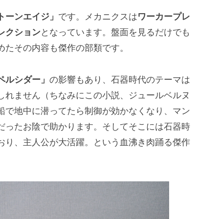
トーンエイジ」
です。メカニクスは
ワーカープレ
レクション
となっています。盤面を見るだけでも
めたその内容も傑作の部類です。
ペルシダー」
の影響もあり、石器時代のテーマは
しれません（ちなみにこの小説、ジュールベルヌ
船で地中に潜ってたら制御が効かなくなり、マン
だったお陰で助かります。そしてそこには石器時
おり、主人公が大活躍。という血沸き肉踊る傑作
。