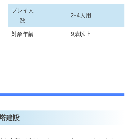
プレイ人
2-4人用
数
対象年齢
9歳以上
塔建設