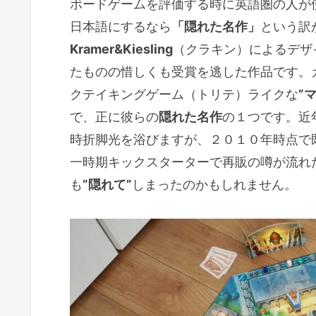
ボードゲームを評価する時に英語圏の人が
日本語にするなら
「隠れた名作」
という訳
Kramer&Kiesling
（クラキン）によるデザ
たものの惜しくも受賞を逃した作品です。
クテイキングゲーム（トリテ）ライクな
”
で、正に彼らの
隠れた名作
の１つです。近
時折脚光を浴びますが、２０１０年時点で
一時期キックスターターで再販の噂が流れ
も
”隠れて”
しまったのかもしれません。