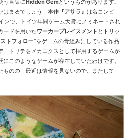
使う言葉に
Hidden Gem
というものがあります。
がはまるでしょう。本作
『アサラ』
は名コンビ
インで、ドイツ年間ゲーム大賞にノミネートされ
カードを用いた
ワーカープレイスメント
とトリッ
マストフォロー”
をゲームの骨組みにしている作品
年、トリテをメカニクスとして採用するゲームが
既にこのようなゲームが存在していたわけです。
たものの、最近は情報を見ないので、またして