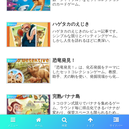
のカードゲーム。
ハゲタカのえじき
Bronze
ハゲタカのえじきのレビュー記事です。
シンプルな競りとバッティングゲーム。
しかし人生を語れるほどに奥深い。
恐竜発見！
Bronze
『恐竜発見！』は、化石発掘をテーマに
したセットコレクションゲーム。教授、
助手、犬の駒を使い、発掘現場から化石
タイルを集め、恐竜を完成させます。移
動力分配と発掘タイミングの駆け引きが
楽しめ、子供から大人まで夢中に。恐竜
好きにはたまらない一作。
完熟バナナ島
Bronze
トコロテン式競りでバナナを集めるゲー
ム。ラウンド毎に得点化できるバナナが
変わり、保管スペースも限られるため戦
略が必要。オウムによる妨害や雷雨によ
る競り方式の変化もスパイスに。相場が
メニュー
ホーム
検索
トップ
サイドバー
分かりやすく、心理戦も楽しめる。