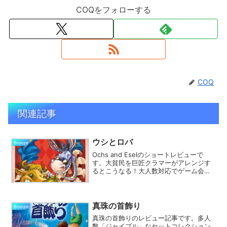
COQをフォローする
COQ
関連記事
ウシとロバ
Bronze
Ochs and Eselのショートレビューで
す。大貧民を巨匠クラマーがアレンジす
るとこうなる！大人数対応でゲーム会で
も重宝しますよ。
真珠の首飾り
Bronze
真珠の首飾りのレビュー記事です。多人
数「ジャイプル」なセットコレクション