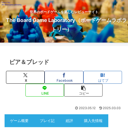
世界のボードゲームを楽しむレビューサイト
The Board Game Laboratory（ボードゲームラボラ
トリー）
ビア＆ブレッド
X
Facebook
はてブ
LINE
コピー
2023.05.12
2025.03.03
ゲーム概要
プレイ記
総評
購入先情報