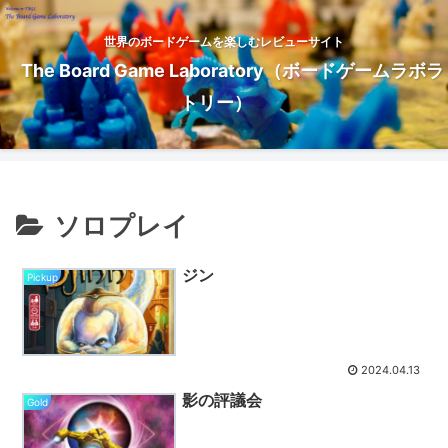
世界のボードゲームを楽しむレビューサイト
The Board Game Laboratory（ボードゲームラボラ
トリー）
ソロプレイ
ジン
Pickup
2024.04.13
影の評議会
Gold