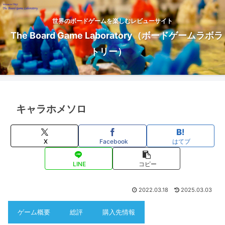
世界のボードゲームを楽しむレビューサイト
The Board Game Laboratory（ボードゲームラボラ
トリー）
キャラホメソロ
X
Facebook
はてブ
LINE
コピー
2022.03.18
2025.03.03
ゲーム概要
総評
購入先情報