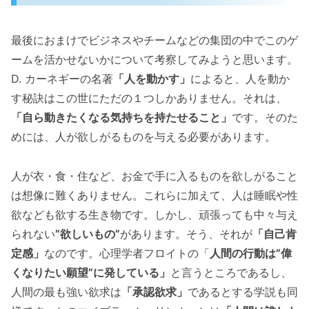
最後におまけでビジネスやチームなどの集団の中でこのゲ
ームを活かせないかについて考察してみようと思います。
D. カーネギーの名著
「人を動かす」
によると、人を動か
す秘訣はこの世にただの１つしかありません。それは、
「自ら動きたくなる気持ちを持たせること」
です。そのた
めには、人が欲しがるものを与える必要があります。
人が衣・食・住など、お金で手に入るものを欲しがること
は想像に難くありません。これらに加えて、人は睡眠や性
欲なども欲する生き物です。しかし、頑張っても中々与え
られない
”欲しいもの”
があります。そう、それが
「自己肯
定感」
なのです。心理学者フロイトの「
人間の行動は”偉
くなりたい願望”に発している」
と言うところであるし、
人間の最も強い欲求は
「承認欲求」
であるとする学説も同