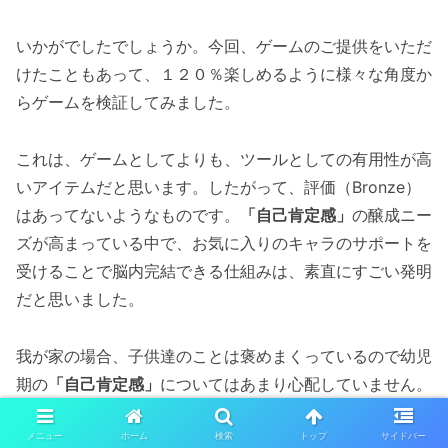
いかがでしたでしょうか。今回、ゲームのご提供をいただ
けたこともあって、１２０％楽しめるように様々な角度か
らゲームを検証してみました。
これは、ゲームとしてよりも、ツールとしての有用性が高
いアイテムだと思います。したがって、評価（Bronze）
はあってないようなものです。
「自己肯定感」
の醸成ニー
ズが高まっている中で、お気に入りのキャラのサポートを
受けることで脳内完結できる仕組みは、素直にすごい発明
だと思いました。
我が家の場合、子供達のことは褒めまくっているので幼児
期の
「自己肯定感」
についてはあまり心配していません。
それよりも、やはり大人になると中々褒めてもらえる機会
がないことの方が気になります。でも実際は、
褒めてあげ
メニュー
ホーム
検索
トップ
サイドバー