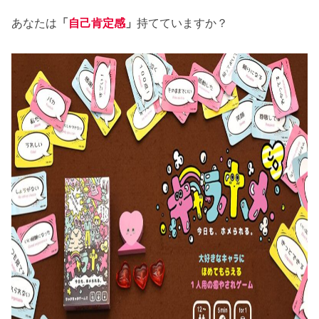
あなたは
「
自己肯定感
」
持てていますか？