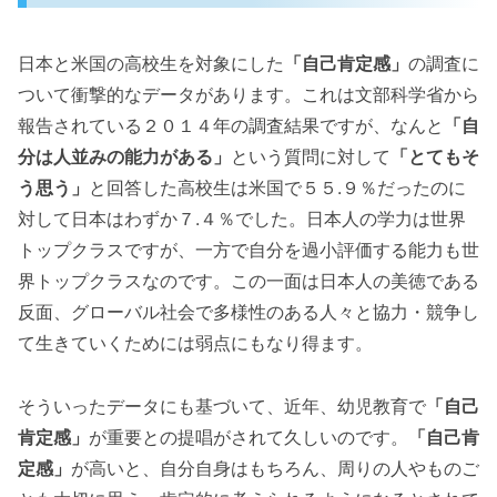
日本と米国の高校生を対象にした
「自己肯定感」
の調査に
ついて衝撃的なデータがあります。これは文部科学省から
報告されている２０１４年の調査結果ですが、なんと
「自
分は人並みの能力がある」
という質問に対して
「とてもそ
う思う」
と回答した高校生は米国で５５.９％だったのに
対して日本はわずか７.４％でした。日本人の学力は世界
トップクラスですが、一方で自分を過小評価する能力も世
界トップクラスなのです。この一面は日本人の美徳である
反面、グローバル社会で多様性のある人々と協力・競争し
て生きていくためには弱点にもなり得ます。
そういったデータにも基づいて、近年、幼児教育で
「自己
肯定感」
が重要との提唱がされて久しいのです。
「自己肯
定感」
が高いと、自分自身はもちろん、周りの人やものご