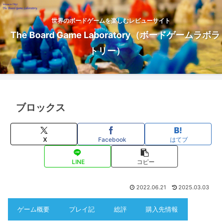
世界のボードゲームを楽しむレビューサイト
The Board Game Laboratory（ボードゲームラボラ
トリー）
ブロックス
X
Facebook
はてブ
LINE
コピー
2022.06.21
2025.03.03
ゲーム概要
プレイ記
総評
購入先情報