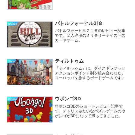
バトルフォーヒル218
Bronze
バトルフォーヒル２１８のレビュー記事
です。２人専用のミリタリーテイストの
カードゲーム。
ティルトゥム
Silver
『ティルトゥム』は、ダイスドラフトと
アクションポイント制を組み合わせた、
ヨーロッパを旅するボードゲームです。
プレイヤーは商人や建築家として各地の
見本市で得点を稼ぎます。ダイスの表裏
でリソースとアクションポイントが決ま
り、選択したアクションしか実行できな
ウボンゴ3D
Bronze
い点が特徴です。
ウボンゴ3Dのショートレビュー記事で
す。テトリスみたいなパズルゲームのウ
ボンゴが3Dになって帰ってきました。