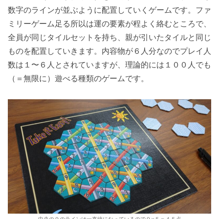
数字のラインが並ぶように配置していくゲームです。ファ
ミリーゲーム足る所以は運の要素が程よく絡むところで、
全員が同じタイルセットを持ち、親が引いたタイルと同じ
ものを配置していきます。内容物が６人分なのでプレイ人
数は１〜６人とされていますが、理論的には１００人でも
（＝無限に）遊べる種類のゲームです。
中央の９のラインは一直線になっているので９×５＝４５点