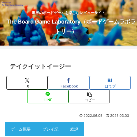
世界のボードゲームを楽しむレビューサイト
The Board Game Laboratory（ボードゲームラボラ
トリー）
テイクイットイージー
X
Facebook
はてブ
LINE
コピー
2022.06.05
2025.03.03
ゲーム概要
プレイ記
総評