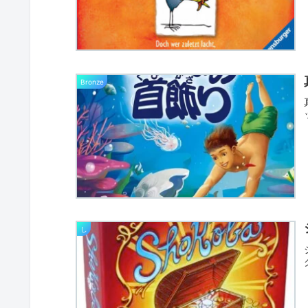
Bronze
し