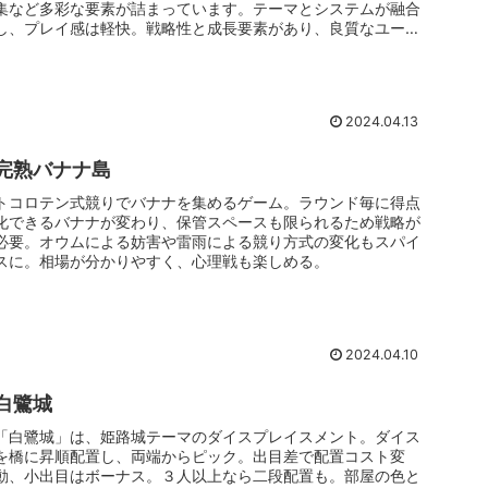
集など多彩な要素が詰まっています。テーマとシステムが融合
し、プレイ感は軽快。戦略性と成長要素があり、良質なユーロ
ゲーム。
2024.04.13
完熟バナナ島
トコロテン式競りでバナナを集めるゲーム。ラウンド毎に得点
化できるバナナが変わり、保管スペースも限られるため戦略が
必要。オウムによる妨害や雷雨による競り方式の変化もスパイ
スに。相場が分かりやすく、心理戦も楽しめる。
2024.04.10
白鷺城
「白鷺城」は、姫路城テーマのダイスプレイスメント。ダイス
を橋に昇順配置し、両端からピック。出目差で配置コスト変
動、小出目はボーナス。３人以上なら二段配置も。部屋の色と