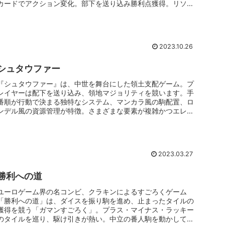
カードでアクション変化。部下を送り込み勝利点獲得。リソー
ス管理とコンボが鍵。
2023.10.26
シュタウファー
『シュタウファー』は、中世を舞台にした領土支配ゲーム。プ
レイヤーは配下を送り込み、領地マジョリティを競います。手
番順が行動で決まる独特なシステム、マンカラ風の駒配置、ロ
ンデル風の資源管理が特徴。さまざまな要素が複雑かつエレガ
ントに組み合わさった名作です。
2023.03.27
勝利への道
ユーロゲーム界の名コンビ、クラキンによるすごろくゲーム
「勝利への道」は、ダイスを振り駒を進め、止まったタイルの
獲得を競う「ガマンすごろく」。プラス・マイナス・ラッキー
のタイルを巡り、駆け引きが熱い。中立の番人駒を動かしての