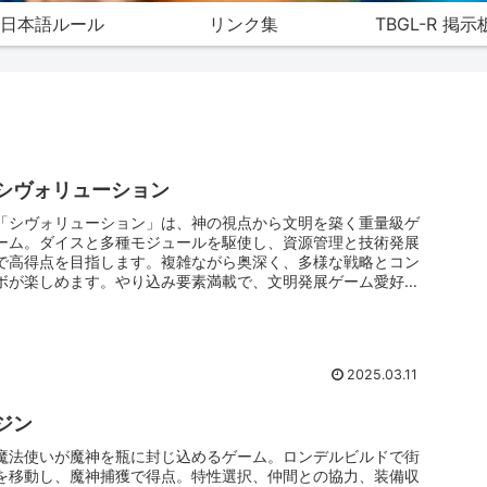
日本語ルール
リンク集
TBGL-R 掲示
シヴォリューション
「シヴォリューション」は、神の視点から文明を築く重量級ゲ
ーム。ダイスと多種モジュールを駆使し、資源管理と技術発展
で高得点を目指します。複雑ながら奥深く、多様な戦略とコン
ボが楽しめます。やり込み要素満載で、文明発展ゲーム愛好家
におすすめです。
2025.03.11
ジン
魔法使いが魔神を瓶に封じ込めるゲーム。ロンデルビルドで街
を移動し、魔神捕獲で得点。特性選択、仲間との協力、装備収