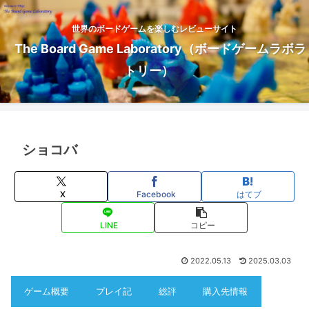
世界のボードゲームを楽しむレビューサイト
The Board Game Laboratory（ボードゲームラボラ
トリー）
ショコバ
X
Facebook
はてブ
LINE
コピー
2022.05.13
2025.03.03
ゲーム概要
プレイ記
総評
購入先情報