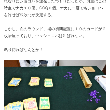
れなりにショコバを連発したつもりだったが、財宝はこの
時点でナカ１０個、COQ６個。ナカに一度でもショコバ
を許せば即敗北が決定する。
しかし、次のラウンド、場の初期配置に１０のカードが２
枚居座っており、中々ショコバは叫ばれない。
粘り切ればなんとか！